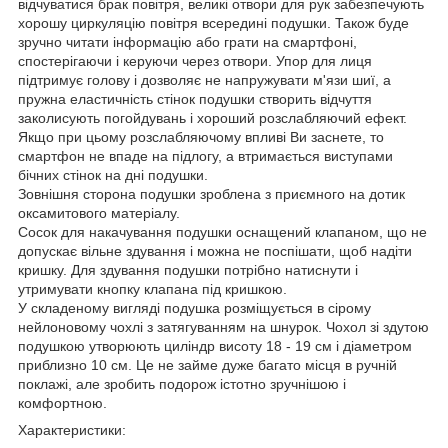
відчуватися брак повітря, великі отвори для рук забезпечують
хорошу циркуляцію повітря всередині подушки. Також буде
зручно читати інформацію або грати на смартфоні,
спостерігаючи і керуючи через отвори. Упор для лиця
підтримує голову і дозволяє не напружувати м'язи шиї, а
пружна еластичність стінок подушки створить відчуття
заколисують погойдувань і хороший розслабляючий ефект.
Якщо при цьому розслабляючому впливі Ви заснете, то
смартфон не впаде на підлогу, а втримається виступами
бічних стінок на дні подушки.
Зовнішня сторона подушки зроблена з приємного на дотик
оксамитового матеріалу.
Сосок для накачування подушки оснащений клапаном, що не
допускає вільне здування і можна не поспішати, щоб надіти
кришку. Для здування подушки потрібно натиснути і
утримувати кнопку клапана під кришкою.
У складеному вигляді подушка розміщується в сірому
нейлоновому чохлі з затягуванням на шнурок. Чохол зі здутою
подушкою утворюють циліндр висоту 18 - 19 см і діаметром
приблизно 10 см. Це не займе дуже багато місця в ручній
поклажі, але зробить подорож істотно зручнішою і
комфортною.
Характеристики: