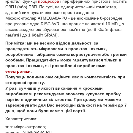
кристалі функції
процесора
і периферійних пристроїв, містить
ОЗП і (або) ПЗП. По суті, це однокристальний комп'ютер,
здатний виконувати відносно прості завдання.
Мікроконтролер ATMEGA8A-PU - це економічне 8-розрядне
процесорне ядро RISC AVR, що працює на частоті 16 МГц, з
високошвидкісною вбудованою пам'яттю (до 8 Кбайт флеш-
пам'яті і до 1 Кбайт SRAM).
Примітка: ми не несемо відповідальності за
працездатність мікросхеми в проєктах і схемах,
розроблених і зібраних самим користувачем або третіми
особами. Працездатність може гарантуватися тільки в
проєктах і схемах, які розроблені виробниками
електроніки
.
Покупець повинен сам оцінити свою компетентність при
створенні проекту.
У разі сумнівів у якості виконання мікросхеми
виробником, рекомендуємо спочатку купувати пробну
партію в одиничних кількостях. При цьому ми можемо
зарезервувати для Вас необхідні кількості на термін до 7
днів, щоб вони були саме з цієї партії.
Характеристики:
тип: мікроконтролер;
модель: ATMEGA8A-PU;