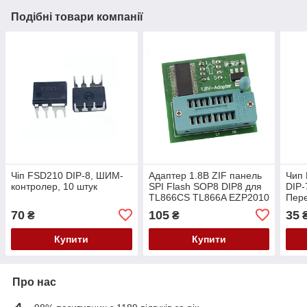
Подібні товари компанії
Чіп FSD210 DIP-8, ШИМ-
Адаптер 1.8В ZIF панель
Чип
контролер, 10 штук
SPI Flash SOP8 DIP8 для
DIP-
TL866CS TL866A EZP2010
Пере
TN
70
105
35
₴
₴
Купити
Купити
Про нас