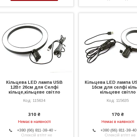
Кільцева LED лампа USB
Кільцева LED лампа U
12Вт 26см для Селфі
16см для селфі кіль
кільце,кільцеве світло
кільцеве світло
115634
115635
310 ₴
170 ₴
Немає в наявності
Немає в наявності
+380 (66) 811-38-40
+380 (66) 811-38-40
Олексій вт/пт не
Олексій вт/пт не