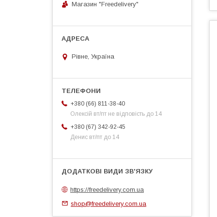
Магазин "Freedelivery"
Рівне, Україна
+380 (66) 811-38-40
Олексій вт/пт не відповість до 14
+380 (67) 342-92-45
Денис вт/пт до 14
https://freedelivery.com.ua
shop@freedelivery.com.ua