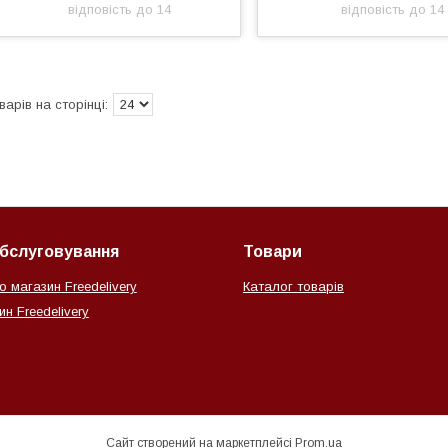
відповість до 14
відповість до 14
обслуговування
Товари
о магазин Freedelivery
Каталог товарів
н Freedelivery
Сайт створений на маркетплейсі
Prom.ua