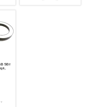
SB 5Вт
це,