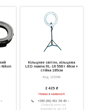
вий
Кільцеве світло, кільцева
 Nikon
LED лампа RL-18 55Вт 48см +
стійка 185см
115396
2 425 ₴
Немає в наявності
+380 (66) 811-38-40
Олексій вт/пт не
відповість до 14