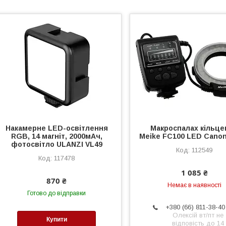
Накамерне LED-освітлення
Макроспалах кільце
RGB, 14 магніт, 2000мАч,
Meike FC100 LED Canon
фотосвітло ULANZI VL49
112549
117478
1 085 ₴
870 ₴
Немає в наявності
Готово до відправки
+380 (66) 811-38-40
Олексій вт/пт не
Купити
відповість до 14